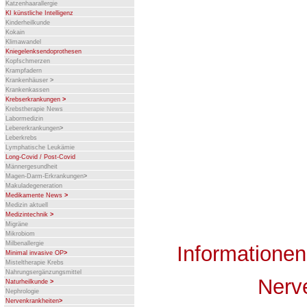
Katzenhaarallergie
KI künstliche Intelligenz
Kinderheilkunde
Kokain
Klimawandel
Kniegelenksendoprothesen
Kopfschmerzen
Krampfadern
Krankenhäuser
>
Krankenkassen
Krebserkrankungen
>
Krebstherapie News
Labormedizin
Lebererkrankungen
>
Leberkrebs
Lymphatische Leukämie
Long-Covid / Post-Covid
Männergesundheit
Magen-Darm-Erkrankungen
>
Makuladegeneration
Medikamente News
>
Medizin aktuell
Medizintechnik
>
Migräne
Mikrobiom
Milbenallergie
Information
Minimal invasive OP
>
Misteltherapie Krebs
Nahrungsergänzungsmittel
Nerv
Naturheilkunde
>
Nephrologie
Nervenkrankheiten
>