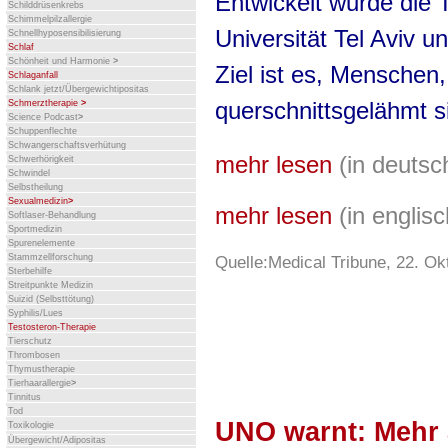
Entwickelt wurde die
Schilddrüsenkrebs
Schimmelpilzallergie
Universität Tel Aviv
Schnellhyposensibilisierung
Schlaf
Schönheit und Harmonie
>
Ziel ist es, Menschen
Schlaganfall
Schlank jetzt/Übergewichtipositas
querschnittsgelähmt s
Schmerztherapie
>
Science Podcast
>
Schuppenflechte
Schwangerschaftsverhütung
mehr lesen
(in deuts
Schwerhörigkeit
Schwindel
Selbstheilung
Sexualmedizin
>
mehr lesen
(in englis
Softlaser-Behandlung
Sportmedizin
Spurenelemente
Stammzellforschung
Quelle:Medical Tribune, 22. Okt
Sterbehilfe
Streitpunkte Medizin
Suizid (Selbsttötung)
Syphilis/Lues
Testosteron-Therapie
Tierschutz
Thrombosen
Thymustherapie
Tierhaarallergie
>
Tinnitus
Tod
UNO warnt: Mehr 
Toxikologie
Übergewicht/Adipositas