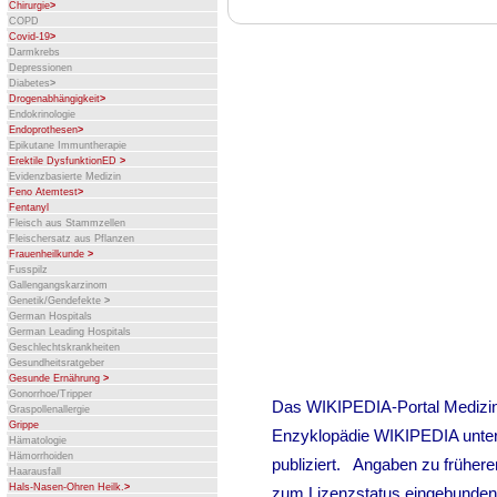
Chirurgie
>
COPD
Covid-19
>
Darmkrebs
Depressionen
Diabetes
>
Drogenabhängigkeit
>
Endokrinologie
Endoprothesen
>
Epikutane Immuntherapie
Erektile DysfunktionED
>
Evidenzbasierte Medizin
Feno Atemtest
>
Fentanyl
Fleisch aus Stammzellen
Fleischersatz aus Pflanzen
Frauenheilkunde
>
Fusspilz
Gallengangskarzinom
Genetik/Gendefekte
>
German Hospitals
German Leading Hospitals
Geschlechtskrankheiten
Gesundheitsratgeber
Gesunde Ernährung
>
Gonorrhoe/Tripper
Graspollenallergie
Grippe
Hämatologie
Hämorrhoiden
Haarausfall
Hals-Nasen-Ohren Heilk.
>