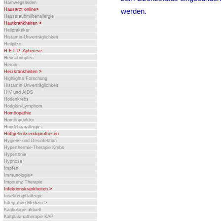
Harnwegsleiden
Hausarzt online
>
Hausstaubmilbenallergie
Hautkrankheiten
>
Heilpraktiker
Histamin-Unverträglichkeit
Heilpilze
H.E.L.P.-Apherese
Heuschnupfen
Heroin
Herzkrankheiten
>
Highlights Forschung
Histamin Unverträglichkeit
HIV und AIDS
Hodenkrebs
Hodgkin-Lymphom
Homöopathie
Homöopunktur
Hundehaarallergie
Hüftgelenksendoprothesen
Hygiene und Desinfektion
Hyperthermie-Therapie Krebs
Hypertonie
Hypnose
Impfen
Immunologie
>
Impotenz Therapie
Infektionskrankheiten
>
Insektengiftallergie
Integrative Medizin
>
Kardiologie-aktuell
Kaltplasmatherapie KAP