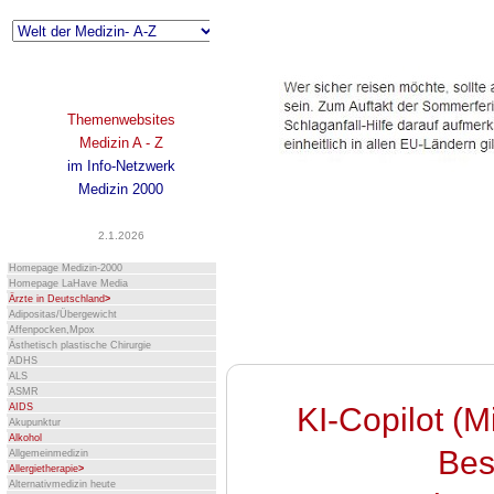
Themenwebsites
Medizin A - Z
im Info-Netzwerk
Medizin 2000
2.1.2026
Homepage Medizin-2000
Homepage LaHave Media
Ärzte in Deutschland
>
Adipositas/Übergewicht
Affenpocken,Mpox
Ästhetisch plastische Chirurgie
ADHS
ALS
ASMR
AIDS
KI-Copilot (M
Akupunktur
Alkohol
Bes
Allgemeinmedizin
Allergietherapie
>
Alternativmedizin heute