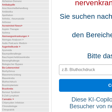
nervenkran
Alzheimer-Demenz
Antibabypille
Anschlussheilbehandlung
Antibiotika
Sie suchen nach
Apotheken
Arthritis, rheumatoide
Arthrose
Arzneimittel-News
>
Aspirin Therapie
den Bereich
Asthma
Atemwegserkrankungen
>
Atemgas-Analysen
>
Audio Podcasts Medizin
Augenheilkunde
>
Ayurveda
Bitte d
Baumpollenallergie
Bauchspeicheldrüsenkrebs
Bienengiftallergie
Biologischer Bypass
Bio-Lebensmittel
Biorhythmus
Blasenentzündung
Blasenkrebs
Bluthochdruck
C
Brustimplantate
Brustkrebs
Burnout Syndrom
B-Zell-Lymphom
Diese KI-Copilo
Cannabis
>
Chlamydien Infektion
Besucher von n
Chronobiologie
Chiropraktik