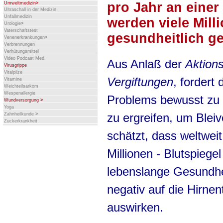
pro Jahr an einer
Umweltmedizin
>
Ultraschall in der Medizin
Unfallmedizin
werden viele Mill
Urologie
>
Vaterschaftstest
gesundheitlich g
Venenerkrankungen
>
Verbrennungen
Verhütungsmittel
Video Podcast Med.
Aus Anlaß der
Aktion
Virusgrippe
Vitalpilze
Vergiftungen
, fordert 
Vitamine
Weichteilsarkom
Wespenallergie
Problems bewusst zu 
Wundversorgung
>
Yoga
zu ergreifen, um Blei
Zahnheilkunde
>
Zuckerkrankheit
schätzt, dass weltweit
Millionen - Blutspieg
lebenslange Gesundhei
negativ auf die Hirne
auswirken.