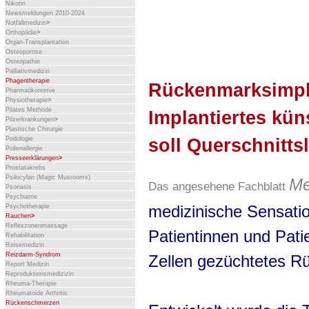
Nikotin
Newsmeldungen 2010-2024
Notfallmedizin
>
Orthopädie
>
Organ-Transplantation
Osteoporose
Osteopathie
Palliativmedizin
Phagentherapie
Rückenmarksimpl
Pharmaökonomie
Physiotherapie
>
Pilates Methode
Implantiertes kü
Pilzerkrankungen
>
Plastische Chirurgie
soll Querschnitt
Podologie
Pollenallergie
Presseerklärungen
>
Prostatakrebs
Psilocybin (Magic Musrooms)
Me
Das angesehene Fachblatt
Psoriasis
Psychiatrie
medizinische Sensatio
Psychotherapie
Rauchen
>
Reflexzonenmassage
Patientinnen und Pati
Rehabilitation
Reisemedizin
Reizdarm-Syndrom
Zellen gezüchtetes R
Report Medizin
Reproduktionsmedizizin
Rheuma-Therapie
Rheumatoide Arthritis
Rückenschmerzen